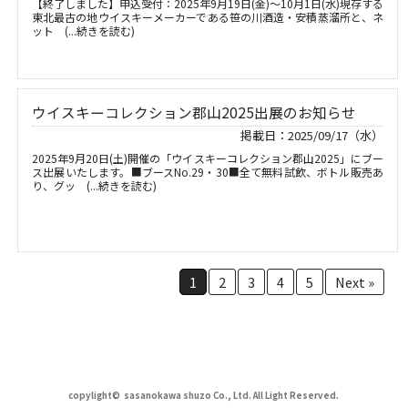
【終了しました】申込受付：2025年9月19日(金)～10月1日(水)現存する
東北最古の地ウイスキーメーカーである笹の川酒造・安積蒸溜所と、ネ
ット (...続きを読む)
ウイスキーコレクション郡山2025出展のお知らせ
掲載日：2025/09/17（水）
2025年9月20日(土)開催の「ウイスキーコレクション郡山2025」にブー
ス出展いたします。■ブースNo.29・30■全て無料試飲、ボトル販売あ
り、グッ (...続きを読む)
1
2
3
4
5
Next »
copylight© sasanokawa shuzo Co., Ltd. All Light Reserved.